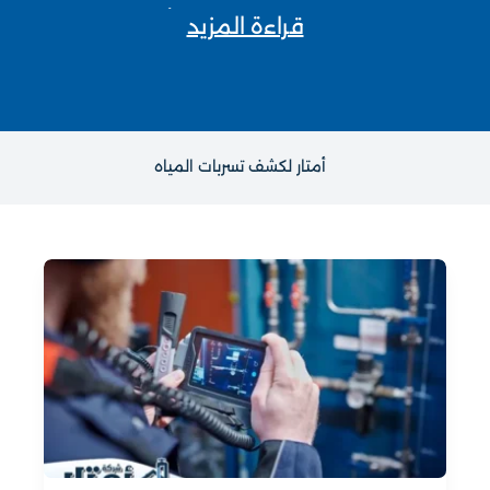
تتميز خدمات العزل لدينا باستخدام أحدث التقنيات
قراءة المزيد
والمواد العازلة المتطورة، والتي تعمل على تحسين
كفاءة الطاقة وحماية المباني من التأثيرات الخارجية
مثل الحرارة، البرودة، والرطوبة. نقدم العزل الحراري
للمباني السكنية والتجارية، والذي يساعد في تقليل
استهلاك الطاقة ويعزز من راحة السكان داخل المبنى.
أمتار لكشف تسربات المياه
كما نوفر العزل المائي الذي يحمي الأسطح والجدران من
تسربات المياه والأضرار التي قد تسببها الرطوبة على
المدى الطويل. نهتم باستخدام مواد عازلة صديقة للبيئة
لضمان تحقيق نتائج طويلة الأمد.
من الخدمات الأساسية التي تقدمها شركتنا هي خدمات
الترميم، والتي تشمل إعادة تأهيل المباني القديمة أو
المتضررة بفعل الزمن أو العوامل الطبيعية. فريقنا
المتخصص في الترميم يتعامل مع كل مشروع بعناية،
حيث نعمل على تقييم حالة المبنى بدقة وتحديد أفضل
الحلول للحفاظ على البنية التحتية وضمان استدامتها.
سواء كان الترميم يشمل الأجزاء الداخلية مثل الجدران
والأرضيات أو الأجزاء الخارجية مثل الواجهات والأسطح،