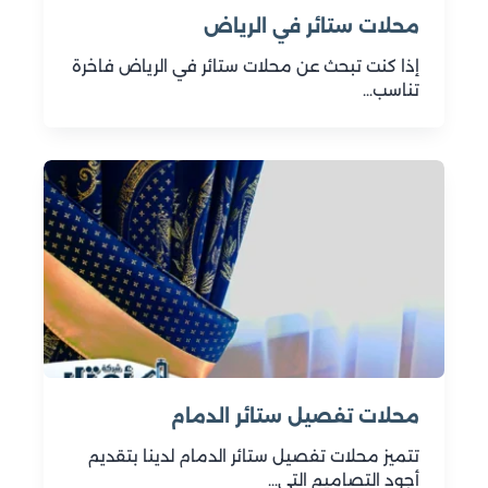
المطلوب. كما أننا نحرص على تقديم خدمة سريعة
محلات ستائر في الرياض
وفعالة لضمان تسليم العمل في الوقت المحدد دون
إذا كنت تبحث عن محلات ستائر في الرياض فاخرة
تأخير.
تناسب…
لذلك، إذا كنت تبحث عن تنجيد كنب ومجالس يعيد لأثاثك
جماله ويعزز من راحة منزلك، فلا تتردد في الاتصال بنا
على الرقم 0502032828. نحن في امتار البناء هنا
لتحويل رؤيتك إلى واقع، مع ضمان أعلى مستويات
الجودة والاهتمام بالتفاصيل.
محلات تفصيل ستائر​ الدمام
تتميز محلات تفصيل ستائر الدمام لدينا بتقديم
أجود التصاميم التي…