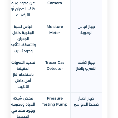
Camera
عن وجود مياه
خلف الجدران أو
الأرضيات
جهاز قياس
Moisture
قياس نسبة
الرطوبة
Meter
الرطوبة داخل
الجدران
والأسقف لتأكيد
وجود تسرب
جهاز كشف
Tracer Gas
تحديد التسربات
التسرب بالغاز
Detector
الدقيقة
باستخدام غاز
آمن داخل
الأنابيب
جهاز اختبار
Pressure
فحص شبكة
ضغط المواسير
Testing Pump
المياه ومعرفة
وجود فقد في
الضغط