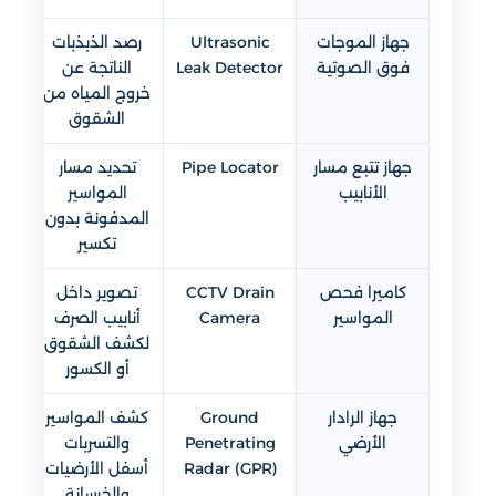
جهاز الموجات
Ultrasonic
رصد الذبذبات
فوق الصوتية
Leak Detector
الناتجة عن
خروج المياه من
الشقوق
جهاز تتبع مسار
Pipe Locator
تحديد مسار
الأنابيب
المواسير
المدفونة بدون
تكسير
كاميرا فحص
CCTV Drain
تصوير داخل
المواسير
Camera
أنابيب الصرف
لكشف الشقوق
أو الكسور
جهاز الرادار
Ground
كشف المواسير
الأرضي
Penetrating
والتسربات
Radar (GPR)
أسفل الأرضيات
والخرسانة