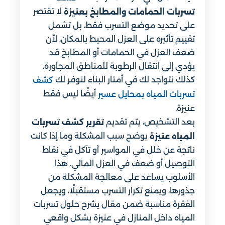
لا تقتصر
تسربات الحمامات والمطابخ بعنيزة
على تحديد موضع التسرب فقط، بل تشمل
تقييم تأثيره على العزل المحيط بالمكان، لأن
ضعف العزل في الحمامات أو المطابخ قد
يؤدي إلى انتقال الرطوبة للمناطق المجاورة.
كذلك نتواجد لك في أمتار البناء لنوفر لك
كشف
أيضًا ليس فقط
تسربات المياه بمحايل عسير
عنيزة.
بعد التشخيص، يتم تقديم
تقرير كشف تسربات
يوضح سبب المشكلة وما إذا كانت
المياه عنيزة
ناتجة عن خلل في المواسير أو تآكل في نقاط
التوصيل أو ضعف في العزل المائي. هذا
الأسلوب يساعد على معالجة المشكلة من
جذورها، ويمنع تكرار التسرب مستقبلًا، ويجعل
الفقرة مناسبة ضمن مقال يشرح حلول تسربات
المياه داخل المنازل في عنيزة بشكل واقعي