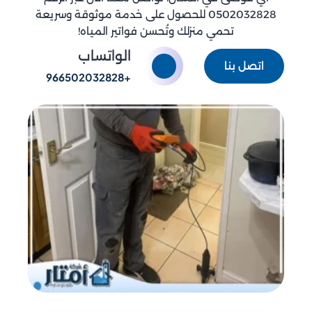
0502032828 للحصول على خدمة موثوقة وسريعة
تحمي منزلك وتُحسن فواتير المياه!
الواتساب
اتصل بنا
+966502032828