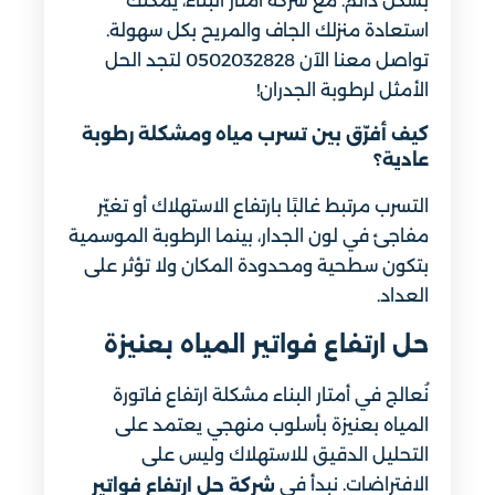
بشكل دائم. مع شركة أمتار البناء، يمكنك
استعادة منزلك الجاف والمريح بكل سهولة.
تواصل معنا الآن 0502032828 لتجد الحل
الأمثل لرطوبة الجدران!
كيف أفرّق بين تسرب مياه ومشكلة رطوبة
عادية؟
التسرب مرتبط غالبًا بارتفاع الاستهلاك أو تغيّر
مفاجئ في لون الجدار، بينما الرطوبة الموسمية
بتكون سطحية ومحدودة المكان ولا تؤثر على
العداد.
حل ارتفاع فواتير المياه بعنيزة
نُعالج في أمتار البناء مشكلة ارتفاع فاتورة
المياه بعنيزة بأسلوب منهجي يعتمد على
التحليل الدقيق للاستهلاك وليس على
الافتراضات. نبدأ في
شركة حل ارتفاع فواتير