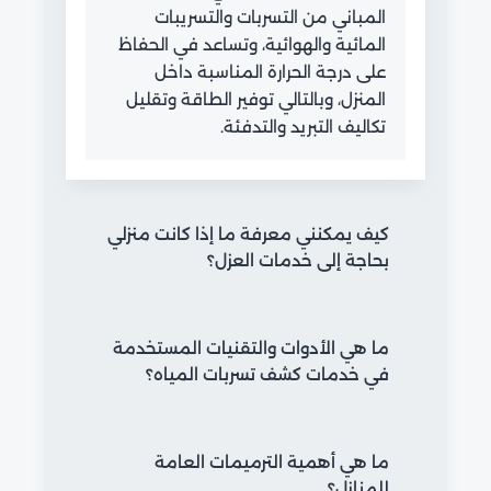
المباني من التسربات والتسريبات
المائية والهوائية، وتساعد في الحفاظ
على درجة الحرارة المناسبة داخل
المنزل، وبالتالي توفير الطاقة وتقليل
تكاليف التبريد والتدفئة.
كيف يمكنني معرفة ما إذا كانت منزلي
بحاجة إلى خدمات العزل؟
يمكن مراقبة العلامات الواضحة للتسربات
ما هي الأدوات والتقنيات المستخدمة
المائية أو التسريبات الهوائية، مثل التشققات
في خدمات كشف تسربات المياه؟
في الجدران، أو الرطوبة الزائدة في الأسقف
والجدران، أو زيادة فاتورة الكهرباء والماء
بدون سبب واضح.
يستخدم فريق الخبراء أجهزة الاستشعار
ما هي أهمية الترميمات العامة
والكاميرات الحرارية وأجهزة الضغط لتحديد
للمنازل؟