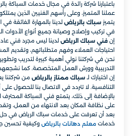
باعتبارنا شركة رائدة في مجال خدمات السباكة ب
عملنا المتميز، وعلى رأسهم الفنيين الذين يمتلكون
يتميز
لدينا بالمهارة الفائقة في
سباك بالرياض
في تركيب وإصلاح وصيانة جميع أنواع الأدوات ال
إن
لدينا ليس مجرد فني عادي
فني سباك الرياض
احتياجات العملاء وفهم متطلباتهم، وتقديم المشو
نحن في شركتنا نولي أهمية كبيرة لتدريب وتطوير
التدريبية وورش العمل المتخصصة. كما نشجعهم عل
إن اختيارك لـ
من شركتنا يع
سباك ممتاز بالرياض
التنافسية. لا تتردد في الاتصال بنا للحصول على
بالإضافة إلى ذلك، يتمتع فني السباكة المحترف لد
على نظافة المكان بعد الانتهاء من العمل، وتق
بعد أن تعرفت على خدمات سباك الرياض في حل مشك
خدمات
وكيفية تحسين جما
معلم دهانات بالرياض