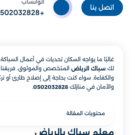
الواتساب
اتصل بنا
+966502032828
غالبًا ما يواجه السكان تحديات في أعمال السباكة
لك
المتخصص والموثوق. فريقنا يض
سباك الرياض
والكفاءة. سواء كنت بحاجة إلى إصلاح طارئ أو ترك
والأمان في منازلك
.
0502032828
محتويات المقالة
معلم سباك بالرياض