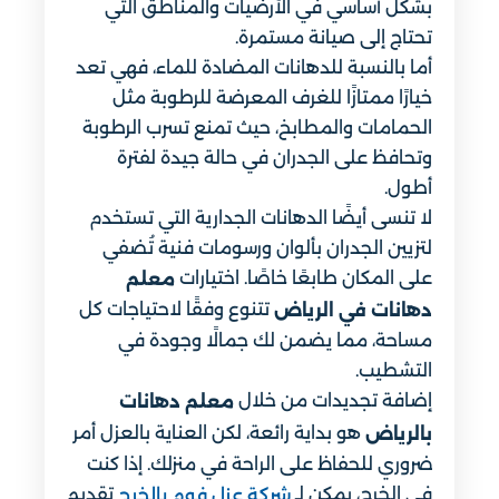
بشكل أساسي في الأرضيات والمناطق التي
تحتاج إلى صيانة مستمرة.
أما بالنسبة للدهانات المضادة للماء، فهي تعد
خيارًا ممتازًا للغرف المعرضة للرطوبة مثل
الحمامات والمطابخ، حيث تمنع تسرب الرطوبة
وتحافظ على الجدران في حالة جيدة لفترة
أطول.
لا تنسى أيضًا الدهانات الجدارية التي تستخدم
لتزيين الجدران بألوان ورسومات فنية تُضفي
على المكان طابعًا خاصًا. اختيارات
معلم
تتنوع وفقًا لاحتياجات كل
دهانات في الرياض
مساحة، مما يضمن لك جمالًا وجودة في
التشطيب.
إضافة تجديدات من خلال
معلم دهانات
هو بداية رائعة، لكن العناية بالعزل أمر
بالرياض
ضروري للحفاظ على الراحة في منزلك. إذا كنت
في الخرج، يمكن لـ
تقديم
شركة عزل فوم بالخرج